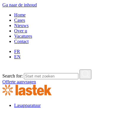
Ga naar de inhoud
Home
Cases
Nieuws
Over u
Vacatures
Contact
FR
EN
Search for:
Offerte aanvragen
Lasapparatuur
Lasapparatuur
Standaard lasapparatuur