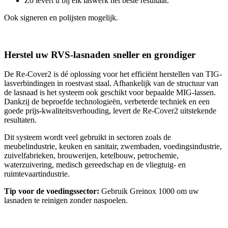
Zo levert u bij elk laswerk het beste resultaat.
Ook signeren en polijsten mogelijk.
Herstel uw RVS-lasnaden sneller en grondiger
De Re-Cover2 is dé oplossing voor het efficiënt herstellen van TIG-
lasverbindingen in roestvast staal. Afhankelijk van de structuur van
de lasnaad is het systeem ook geschikt voor bepaalde MIG-lassen.
Dankzij de beproefde technologieën, verbeterde techniek en een
goede prijs-kwaliteitsverhouding, levert de Re-Cover2 uitstekende
resultaten.
Dit systeem wordt veel gebruikt in sectoren zoals de
meubelindustrie, keuken en sanitair, zwembaden, voedingsindustrie,
zuivelfabrieken, brouwerijen, ketelbouw, petrochemie,
waterzuivering, medisch gereedschap en de vliegtuig- en
ruimtevaartindustrie.
Tip voor de voedingssector:
Gebruik Greinox 1000 om uw
lasnaden te reinigen zonder naspoelen.