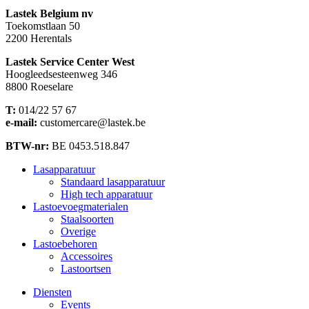
Lastek Belgium nv
Toekomstlaan 50
2200 Herentals
Lastek Service Center West
Hoogleedsesteenweg 346
8800 Roeselare
T:
014/22 57 67
e-mail:
customercare@lastek.be
BTW-nr:
BE 0453.518.847
Lasapparatuur
Standaard lasapparatuur
High tech apparatuur
Lastoevoegmaterialen
Staalsoorten
Overige
Lastoebehoren
Accessoires
Lastoortsen
Diensten
Events