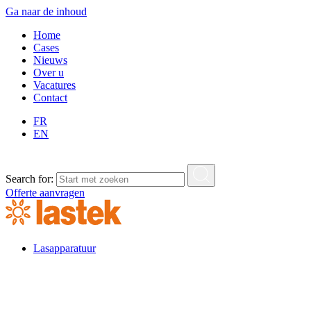
Ga naar de inhoud
Home
Cases
Nieuws
Over u
Vacatures
Contact
FR
EN
Search for:
Offerte aanvragen
Lasapparatuur
Lasapparatuur
Standaard lasapparatuur