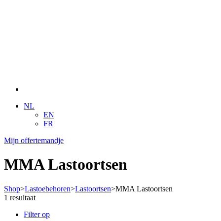
Diensten
Lasopleidingen
Kalibreren, valideren van uw lasa
Klantenservice
Contact
FAQ
Handleidingen
Maak het verschil achter elke lasnaad!
Werken bij Lastek? Bekijk hier alle vacatures
NL
EN
FR
Mijn offertemandje
MMA Lastoortsen
Shop
>
Lastoebehoren
>
Lastoortsen
>
MMA Lastoortsen
1 resultaat
Filter op