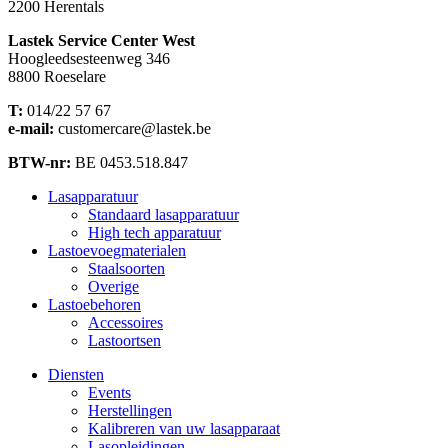
2200 Herentals
Lastek Service Center West
Hoogleedsesteenweg 346
8800 Roeselare
T:
014/22 57 67
e-mail:
customercare@lastek.be
BTW-nr:
BE 0453.518.847
Lasapparatuur
Standaard lasapparatuur
High tech apparatuur
Lastoevoegmaterialen
Staalsoorten
Overige
Lastoebehoren
Accessoires
Lastoortsen
Diensten
Events
Herstellingen
Kalibreren van uw lasapparaat
Lasopleidingen